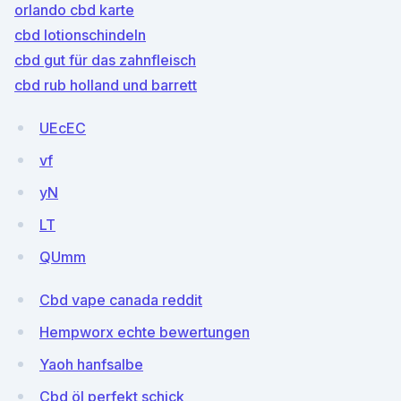
orlando cbd karte
cbd lotionschindeln
cbd gut für das zahnfleisch
cbd rub holland und barrett
UEcEC
vf
yN
LT
QUmm
Cbd vape canada reddit
Hempworx echte bewertungen
Yaoh hanfsalbe
Cbd öl perfekt schick