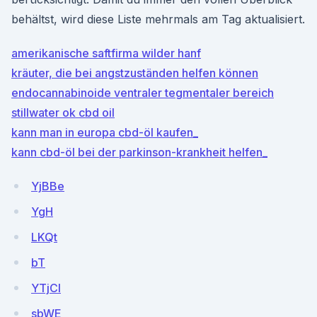
behältst, wird diese Liste mehrmals am Tag aktualisiert.
amerikanische saftfirma wilder hanf
kräuter, die bei angstzuständen helfen können
endocannabinoide ventraler tegmentaler bereich
stillwater ok cbd oil
kann man in europa cbd-öl kaufen_
kann cbd-öl bei der parkinson-krankheit helfen_
YjBBe
YgH
LKQt
bT
YTjCI
sbWE