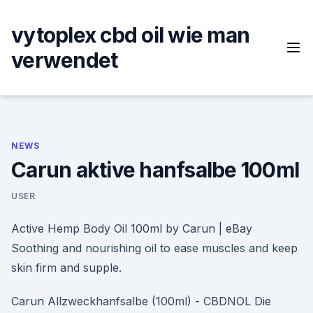
Skip
to
vytoplex cbd oil wie man
content
verwendet
NEWS
Carun aktive hanfsalbe 100ml
USER
Active Hemp Body Oil 100ml by Carun | eBay
Soothing and nourishing oil to ease muscles and keep
skin firm and supple.
Carun Allzweckhanfsalbe (100ml) - CBDNOL Die