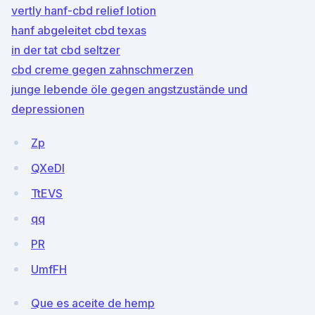
vertly hanf-cbd relief lotion
hanf abgeleitet cbd texas
in der tat cbd seltzer
cbd creme gegen zahnschmerzen
junge lebende öle gegen angstzustände und
depressionen
Zp
QXeDl
TtEVS
qq
PR
UmfFH
Que es aceite de hemp