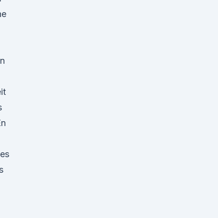
ne
en
it
s
En
 es
s