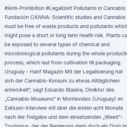
#Anti-Prohibition #LegalizeIt Pollutants in Cannabis 
Fundación CANNA: Scientific studies and Cannabis
must be free of waste products and pollutants whic
might pose a short or long term health risk. Plants c
be exposed to several types of chemical and
microbiological pollutants during the whole product
process, which last from cultivation till packaging.
Uruguay - Hanf Magazin Mit der Legalisierung hat
sich der Cannabis-Konsum zu etwas Alltäglichem
entwickelt“, sagt Eduardo Blasina, Direktor des
„Cannabis-Museums“ in Montevideo (Uruguay) im
Exklusiv-Interview mit über die ersten acht Monate
nach der Freigabe und dem einsetzenden „Weed“-
Tourismus, der der Regierung dann doch ein Dorn i