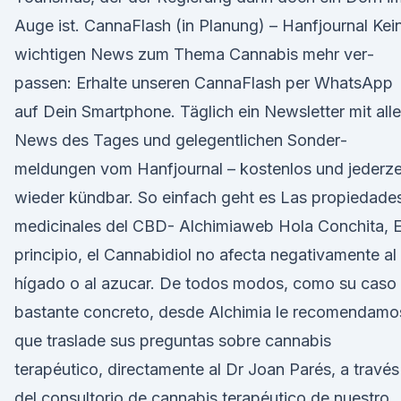
Auge ist. CannaFlash (in Planung) – Hanfjournal Kei
wichtigen News zum Thema Cannabis mehr ver­
passen: Erhalte unseren CannaFlash per WhatsApp
auf Dein Smart­phone. Täglich ein News­letter mit all
News des Tages und gele­gent­lichen Sonder­
meldungen vom Hanf­journal – kosten­los und jederze
wieder kündbar. So einfach geht es Las propiedade
medicinales del CBD- Alchimiaweb Hola Conchita, 
principio, el Cannabidiol no afecta negativamente al
hígado o al azucar. De todos modos, como su caso
bastante concreto, desde Alchimia le recomendamo
que traslade sus preguntas sobre cannabis
terapéutico, directamente al Dr Joan Parés, a través
del consultorio de cannabis terapéutico de nuestro