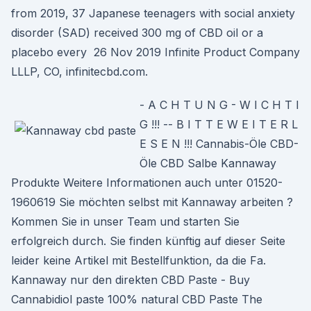
from 2019, 37 Japanese teenagers with social anxiety
disorder (SAD) received 300 mg of CBD oil or a
placebo every 26 Nov 2019 Infinite Product Company
LLLP, CO, infinitecbd.com.
- A C H T U N G - W I C H T I
G !!! -- B I T T E W E I T E R L
E S E N !!! Cannabis-Öle CBD-
Öle CBD Salbe Kannaway
Produkte Weitere Informationen auch unter 01520-
1960619 Sie möchten selbst mit Kannaway arbeiten ?
Kommen Sie in unser Team und starten Sie
erfolgreich durch. Sie finden künftig auf dieser Seite
leider keine Artikel mit Bestellfunktion, da die Fa.
Kannaway nur den direkten CBD Paste - Buy
Cannabidiol paste 100% natural CBD Paste The