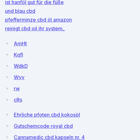
ist hanföl gut für die füße
und blau cbd
pfefferminze cbd öl amazon
reinigt cbd oil ihr system_
AmHt
KqfI
WdkD
Wyv
rw
cRs
Ehrliche pfoten cbd kokosöl
Gutscheincode royal cbd
Cannamedic cbd kapseln nr. 4