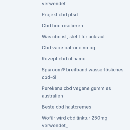
verwendet
Projekt cbd ptsd
Cbd hoch isolieren
Was cbd ist, steht für unkraut
Cbd vape patrone no pg
Rezept cbd öl name
Sparoom® breitband wasserlösliches
cbd-öl
Purekana cbd vegane gummies
australien
Beste cbd hautcremes
Wofür wird cbd tinktur 250mg
verwendet_