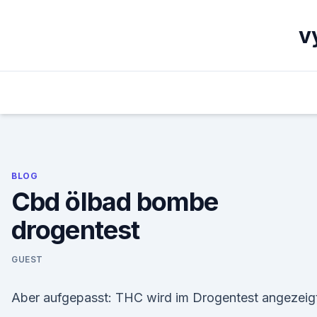
Skip
to
v
content
BLOG
Cbd ölbad bombe
drogentest
GUEST
Aber aufgepasst: THC wird im Drogentest angezeig