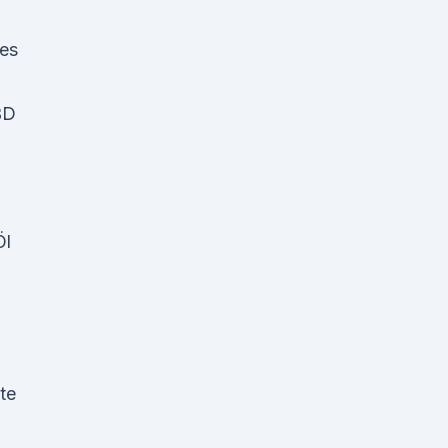
es
BD
n
Öl
te