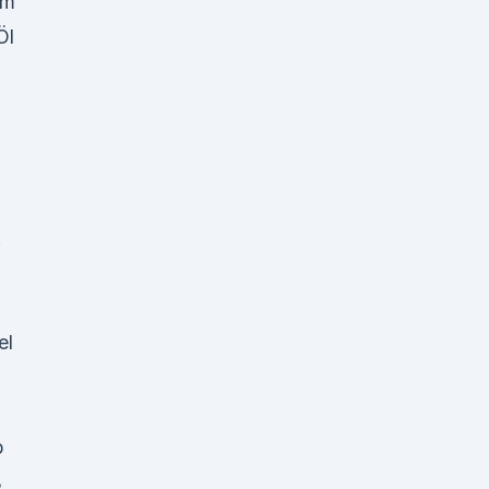
em
Öl
el
b
%